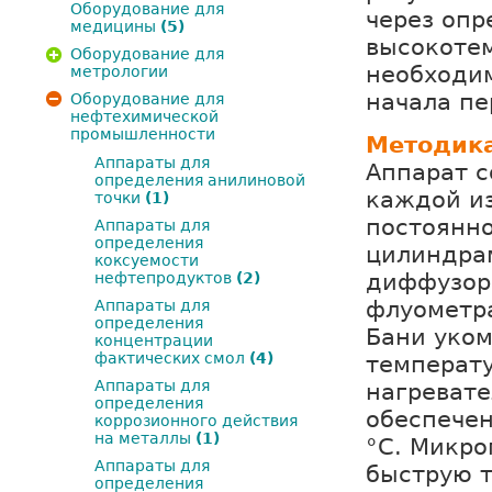
Оборудование для
через опр
медицины
(5)
высокотем
Оборудование для
необходим
метрологии
начала пе
Оборудование для
нефтехимической
промышленности
Методика
Аппараты для
Аппарат с
определения анилиновой
каждой из
точки
(1)
постоянно
Аппараты для
определения
цилиндрам
коксуемости
диффузор
нефтепродуктов
(2)
флуометра
Аппараты для
определения
Бани уко
концентрации
фактических смол
(4)
температ
Аппараты для
нагреват
определения
обеспечен
коррозионного действия
на металлы
(1)
°С. Микро
Аппараты для
быструю т
определения