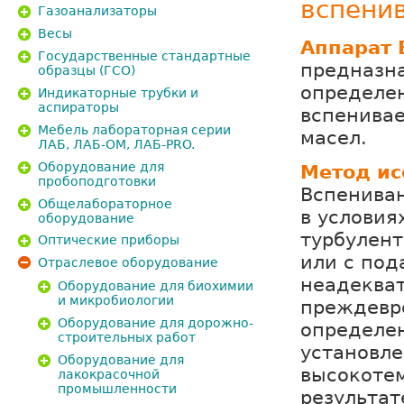
вспени
Газоанализаторы
Весы
Аппарат
Государственные стандартные
предназн
образцы (ГСО)
определе
Индикаторные трубки и
аспираторы
вспенива
Мебель лабораторная серии
масел.
ЛАБ, ЛАБ-ОМ, ЛАБ-PRO.
Оборудование для
Метод ис
пробоподготовки
Вспенива
Общелабораторное
в условия
оборудование
турбулент
Оптические приборы
или с под
Отраслевое оборудование
неадекват
Оборудование для биохимии
и микробиологии
преждевр
Оборудование для дорожно-
определе
строительных работ
установле
Оборудование для
высокотем
лакокрасочной
промышленности
результат