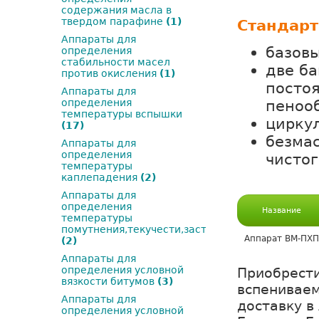
содержания масла в
твердом парафине
(1)
Стандарт
Аппараты для
базов
определения
стабильности масел
две ба
против окисления
(1)
посто
Аппараты для
пеноо
определения
температуры вспышки
цирку
(17)
безма
Аппараты для
определения
чистог
температуры
каплепадения
(2)
Аппараты для
определения
Название
температуры
помутнения,текучести,застывания
Аппарат ВМ-ПХП
(2)
Аппараты для
определения условной
Приобрести
вязкости битумов
(3)
вспениваем
Аппараты для
доставку в
определения условной