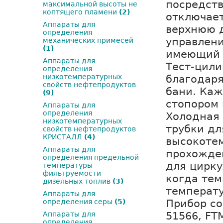
посредств
максимальной высоты не
коптящего пламени
(2)
отключает
Аппараты для
верхнюю д
определения
управлени
механических примесей
(1)
имеющий 
Аппараты для
Тест-цили
определения
благодар
низкотемпературных
свойств нефтепродуктов
бани. Ка
(9)
стопором 
Аппараты для
определения
Холодная 
низкотемпературных
трубки дл
свойств нефтепродуктов
КРИСТАЛЛ
(4)
высокотем
Аппараты для
прохожден
определения предельной
для цирк
температуры
фильтруемости
когда те
дизельных топлив
(3)
температу
Аппараты для
Прибор со
определения серы
(5)
51566, FT
Аппараты для
определения