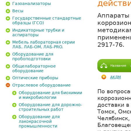
действ
Газоанализаторы
Весы
Аппараты
Государственные стандартные
коррозион
образцы (ГСО)
методикам
Индикаторные трубки и
аспираторы
применени
Мебель лабораторная серии
2917-76.
ЛАБ, ЛАБ-ОМ, ЛАБ-PRO.
Оборудование для
пробоподготовки
Общелабораторное
Название
оборудование
АКДМ
Оптические приборы
Отраслевое оборудование
По вопроса
Оборудование для биохимии
коррозионн
и микробиологии
доставки в
Оборудование для дорожно-
строительных работ
Томск, Омс
Оборудование для
Челябинск,
лакокрасочной
Благовещен
промышленности