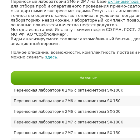
Переносные лаборатории 2М6 и 2М7 на базе
октанометров 
для отбора проб и оперативного проведения приемо-сдато
стандартными и экспресс-методами. Результаты анализов
точностью оценить качество топлива, в условиях, когда а
лабораториях невозможен. Лабораторный комплект позво
основные показатели качества нефтепродуктов.
Методы испытаний: Институт химии нефти СО РАН, ГОСТ, 
МО РФ, АО "Сорбполимер".
Виды анализируемого топлива: автомобильный бензин, ди
авиационный керосин.
Полное описание, возможности, комплектность поставки 
можно скачать
здесь
.
Название
Переносная лаборатория 2М6 с октанометром SX-100K
Переносная лаборатория 2М6 с октанометром SX-150
Переносная лаборатория 2М6 с октанометром SX-300
Переносная лаборатория 2М7 с октанометром SX-100K
Переносная лаборатория 2М7 с октанометром SX-150