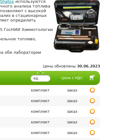
Shatox
используются
чного анализа топлива
 позволяют с высокой
нализ в стационарных
ляет определить
25 ГосНИИ Химмотологии
зельное топливо,
на обе лаборатории
Цены обновлены
30.06.2023
Цена с НДС
ед.
изм.
комплект
заказ
комплект
заказ
комплект
заказ
комплект
заказ
комплект
заказ