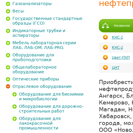
нефтеп
Газоанализаторы
Весы
Государственные стандартные
образцы (ГСО)
Название
Индикаторные трубки и
аспираторы
КНС-1
Мебель лабораторная серии
ЛАБ, ЛАБ-ОМ, ЛАБ-PRO.
КНС-2
Оборудование для
Цвет-ПХП
пробоподготовки
Общелабораторное
ЦНТ
оборудование
Оптические приборы
Приобрести
Отраслевое оборудование
нефтепроду
Оборудование для биохимии
Ангарск, Б
и микробиологии
Кемерово, 
Оборудование для дорожно-
Магадан, Н
строительных работ
Хабаровск,
Оборудование для
города, мо
лакокрасочной
промышленности
ООО «Ново