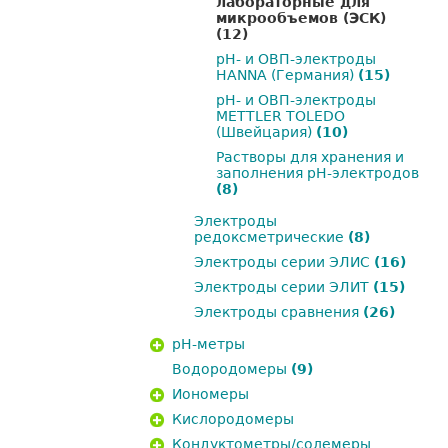
лабораторные для
микрообъемов (ЭСК)
(12)
pH- и ОВП-электроды
HANNA (Германия)
(15)
pH- и ОВП-электроды
METTLER TOLEDO
(Швейцария)
(10)
Растворы для хранения и
заполнения рН-электродов
(8)
Электроды
редоксметрические
(8)
Электроды серии ЭЛИС
(16)
Электроды серии ЭЛИТ
(15)
Электроды сравнения
(26)
pH-метры
Водородомеры
(9)
Иономеры
Кислородомеры
Кондуктометры/солемеры