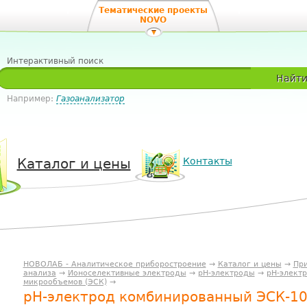
Тематические проекты
NOVO
Интерактивный поиск
Найт
Например:
Газоанализатор
Каталог и цены
Контакты
НОВОЛАБ - Аналитическое приборостроение
→
Каталог и цены
→
При
анализа
→
Ионоселективные электроды
→
рН-электроды
→
pH-элект
микрообъемов (ЭСК)
→
рН-электрод комбинированный ЭСК-10312