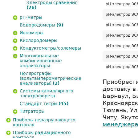
Электроды сравнения
рН-электрод ЭСЛ-
(26)
рН-электрод ЭСЛ-
pH-метры
Водородомеры
(9)
рН-электрод ЭСЛ-
Иономеры
рН-электрод ЭСЛ-
Кислородомеры
рН-электрод ЭСЛ-
Кондуктометры/солемеры
Многоканальные
рН-электрод ЭСЛ-
комбинированные
анализаторы
рН-электрод ЭСЛ
Полярографы
(вольтамперометрические
Приобрести
анализаторы)
(2)
доставку в
Системы капиллярного
Барнаул, Б
электрофореза
Красноярск
Стандарт-титры
(45)
Тюмень, Ул
Титраторы
Читу, Якут
Приборы неразрушающего
менеджер
контроля
Приборы радиационного
контроля