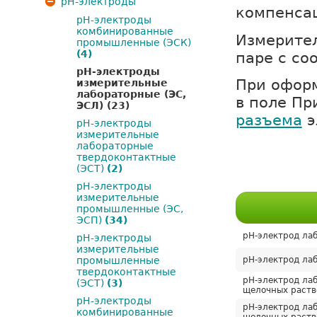
рН-электроды
компенсац
pH-электроды
комбинированные
Измерител
промышленные (ЭСК)
(4)
паре с с
pH-электроды
При оформ
измерительные
лабораторные (ЭС,
в поле Пр
ЭСЛ)
(23)
разъема
э
pH-электроды
измерительные
лабораторные
твердоконтактные
(ЭСТ)
(2)
pH-электроды
измерительные
промышленные (ЭС,
ЭСП)
(34)
рН-электрод лаб
pH-электроды
измерительные
промышленные
рН-электрод лаб
твердоконтактные
рН-электрод лаб
(ЭСТ)
(3)
щелочных раств
pH-электроды
рН-электрод лаб
комбинированные