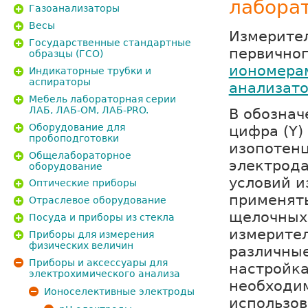
лаборат
Газоанализаторы
Весы
Измерител
Государственные стандартные
первичног
образцы (ГСО)
иономера
Индикаторные трубки и
аспираторы
анализат
Мебель лабораторная серии
ЛАБ, ЛАБ-ОМ, ЛАБ-PRO.
В обознач
Оборудование для
цифра (Y)
пробоподготовки
изопотенц
Общелабораторное
электрода
оборудование
условий и
Оптические приборы
применять
Отраслевое оборудование
щелочных 
Посуда и приборы из стекла
измерител
Приборы для измерения
физических величин
различные
Приборы и аксессуары для
настройка
электрохимического анализа
необходим
Ионоселективные электроды
использо