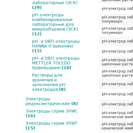
щелочных раств
лабораторные (ЭСК)
(29)
рН-электрод лаб
pH-электроды
рН-электрод лаб
комбинированные
полумикро
лабораторные для
рН-электрод лаб
микрообъемов (ЭСК)
полумикро
(12)
pH- и ОВП-электроды
рН-электрод лаб
HANNA (Германия)
(15)
рН-электрод лаб
pH- и ОВП-электроды
рН-электрод лаб
METTLER TOLEDO
щелочных раств
(Швейцария)
(10)
рН-электрод лаб
Растворы для
щелочных раств
хранения и
рН-электрод лаб
заполнения рН-
электродов
(8)
рН-электрод лаб
Электроды
редоксметрические
(8)
рН-электрод лаб
Электроды серии ЭЛИС
рН-электрод лаб
(16)
конической мем
Электроды серии ЭЛИТ
рН-электрод лаб
(15)
конической мем