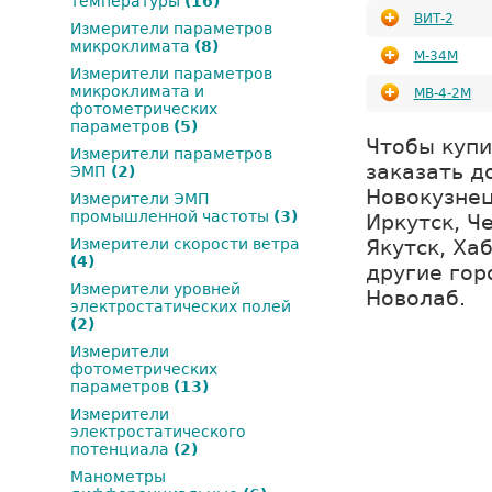
температуры
(16)
ВИТ-2
Измерители параметров
микроклимата
(8)
М-34М
Измерители параметров
микроклимата и
МВ-4-2М
фотометрических
параметров
(5)
Чтобы купи
Измерители параметров
заказать д
ЭМП
(2)
Новокузнец
Измерители ЭМП
промышленной частоты
(3)
Иркутск, Ч
Якутск, Ха
Измерители скорости ветра
(4)
другие гор
Измерители уровней
Новолаб.
электростатических полей
(2)
Измерители
фотометрических
параметров
(13)
Измерители
электростатического
потенциала
(2)
Манометры