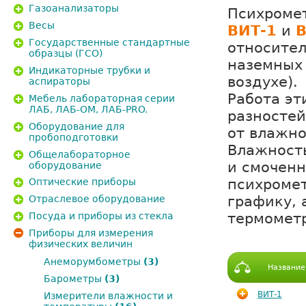
Газоанализаторы
Психроме
Весы
ВИТ-1
и
В
Государственные стандартные
относител
образцы (ГСО)
наземных 
Индикаторные трубки и
воздухе).
аспираторы
Работа эт
Мебель лабораторная серии
ЛАБ, ЛАБ-ОМ, ЛАБ-PRO.
разностей
Оборудование для
от влажно
пробоподготовки
Влажность
Общелабораторное
и смоченн
оборудование
психроме
Оптические приборы
графику, 
Отраслевое оборудование
термомет
Посуда и приборы из стекла
Приборы для измерения
физических величин
Анеморумбометры
(3)
Название
Барометры
(3)
ВИТ-1
Измерители влажности и