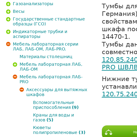
Газоанализаторы
Тумбы для
Весы
Германия
Государственные стандартные
свойствам
образцы (ГСО)
шкафа пос
Индикаторные трубки и
14470-1.
аспираторы
Тумбы дан
Мебель лабораторная серии
ЛАБ, ЛАБ-ОМ, ЛАБ-PRO.
совместн
Материалы столешниц
120.85.24
Мебель лабораторная ЛАБ,
PRO ШВЛВ
ЛАБ-ОМ
Мебель лабораторная ЛАБ-
Нижние ту
PRO
устанавл
Аксессуары для вытяжных
120.75.24
шкафов
Вспомогательные
приспособления
(9)
Краны для воды и
газов
(5)
Кюветы
полипропиленовые
(3)
Н