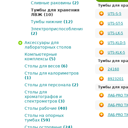
Сливные раковины
(2)
Тумбы для хра
Тумбы для хранения
UTS-S-5
ЛВЖ
(10)
Тумбы нижние
(12)
UTS-ST-5
Электроприспособления
UTS-LK-5
(2)
Аксессуары для
UTS-XLD-5
лабораторных столов
UTS-XLK-5
Компьютерные
комплексы
(5)
Тумбы для хра
Столы для весов
(6)
24160
Столы для калориметров
(1)
8923201
Столы для персонала
(2)
Тумбы для хра
Столы для
ЛАБ-PRO ТХ
хроматографов и
спектрометров
(3)
ЛАБ-PRO ТХ
Столы рабочие
(40)
ЛАБ-PRO ТХ
Столы на опорных
тумбах
(59)
Столы островные
(24)