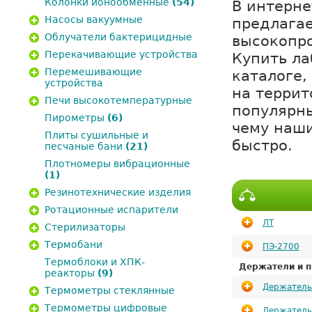
Колонки ионообменные
(54)
В интерне
Насосы вакуумные
предлагае
Облучатели бактерицидные
высокопро
Перекачивающие устройства
Купить ла
Перемешивающие
каталоге,
устройства
на террит
Печи высокотемпературные
популярн
Пирометры
(6)
чему наши
Плиты сушильные и
быстро.
песчаные бани
(21)
Плотномеры вибрационные
(1)
Резинотехнические изделия
Ротационные испарители
ЛТ
Стерилизаторы
Термобани
ПЭ-2700
Термоблоки и ХПК-
Держатели и п
реакторы
(9)
Держатель
Термометры стеклянные
Термометры цифровые
Держатель