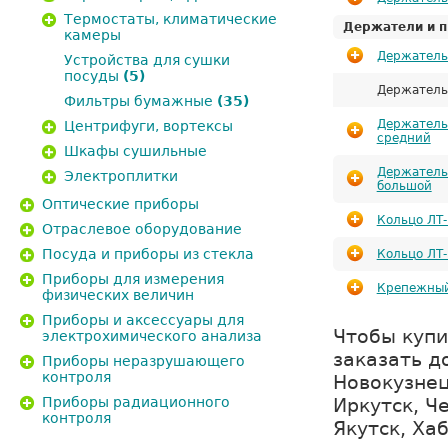
Термостаты, климатические
Держатели и п
камеры
Держатель
Устройства для сушки
посуды
(5)
Держатель
Фильтры бумажные
(35)
Держатель
Центрифуги, вортексы
средний
Шкафы сушильные
Держатель
Электроплитки
большой
Оптические приборы
Кольцо ЛТ
Отраслевое оборудование
Посуда и приборы из стекла
Кольцо ЛТ
Приборы для измерения
Крепежный
физических величин
Приборы и аксессуары для
Чтобы купи
электрохимического анализа
заказать д
Приборы неразрушающего
контроля
Новокузнец
Иркутск, Ч
Приборы радиационного
контроля
Якутск, Ха