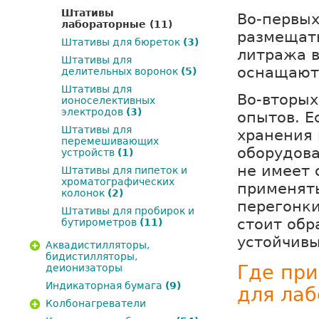
Штативы
Во-первых
лабораторные
(11)
размещать
Штативы для бюреток
(3)
литража 
Штативы для
оснащают
делительных воронок
(5)
Штативы для
Во-вторых
ионоселективных
электродов
(3)
опытов. Е
Штативы для
хранения 
перемешивающих
оборудова
устройств
(1)
не имеет 
Штативы для пипеток и
хроматографических
применять
колонок
(2)
перегонки
Штативы для пробирок и
стоит обр
бутирометров
(11)
устойчив
Аквадистилляторы,
бидистилляторы,
Где пр
деионизаторы
Индикаторная бумага
(9)
для лаб
Колбонагреватели