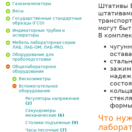
Газоанализаторы
Штативы 
Весы
штативами
Государственные стандартные
транспорт
образцы (ГСО)
могут быт
Индикаторные трубки и
В комплек
аспираторы
Мебель лабораторная серии
чугунн
ЛАБ, ЛАБ-ОМ, ЛАБ-PRO.
остава
Оборудование для
пробоподготовки
сталь
Общелабораторное
зажим
оборудование
надеж
Вискозиметры
состоя
Вспомогательное
кольц
оборудование
стекл
Регуляторы напряжения
(2)
формы
Секундомеры
механические
(6)
Что нуж
Столики подъемные
(9)
лабора
Часы песочные
(7)