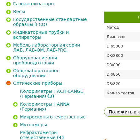
Газоанализаторы
Весы
Т
Государственные стандартные
образцы (ГСО)
Метод
Индикаторные трубки и
аспираторы
Диапазон
Мебель лабораторная серии
DR/5000
ЛАБ, ЛАБ-ОМ, ЛАБ-PRO.
DR/2800
Оборудование для
пробоподготовки
DR/890
Общелабораторное
DR/850
оборудование
Оптические приборы
DR/820
Колориметры HACH-LANGE
Кол-во тестов
(Германия)
(3)
Колориметры HANNA
(Германия)
Положить в 
Микроскопы отечественные
Мутномеры
Рефрактометры
отечественные
(4)