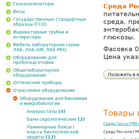
Газоанализаторы
Среда Ре
Весы
питатель
Государственные стандартные
среда, п
образцы (ГСО)
энтеробак
Индикаторные трубки и
глюкозы.
аспираторы
Мебель лабораторная серии
Фасовка 0
ЛАБ, ЛАБ-ОМ, ЛАБ-PRO.
Цена указа
Оборудование для
пробоподготовки
Общелабораторное
Положить в 
оборудование
Оптические приборы
Отраслевое оборудование
Оборудование для биохимии
и микробиологии
Товары 
Анаэростаты
(3)
Бани серологические
(2)
Среда Гисса–ГРМ с
Ламинарные боксы I
класса биологической
Среда Ресселя-ГРМ
защиты
(12)