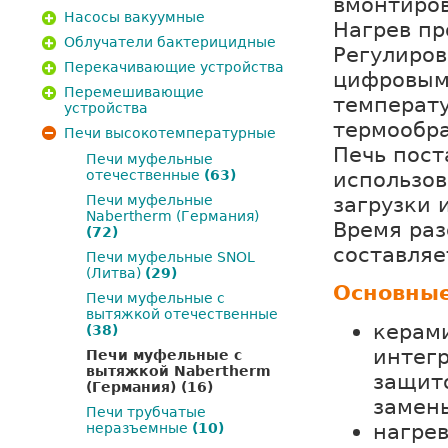
вмонтиров
Насосы вакуумные
Нагрев пр
Облучатели бактерицидные
Регулиров
Перекачивающие устройства
цифровым
Перемешивающие
температ
устройства
термообра
Печи высокотемпературные
Печь пост
Печи муфельные
использов
отечественные
(63)
загрузки 
Печи муфельные
Nabertherm (Германия)
Время раз
(72)
составляе
Печи муфельные SNOL
(Литва)
(29)
Основные
Печи муфельные с
вытяжкой отечественные
керам
(38)
интег
Печи муфельные с
вытяжкой Nabertherm
защито
(Германия)
(16)
замены
Печи трубчатые
нагрев
неразъемные
(10)