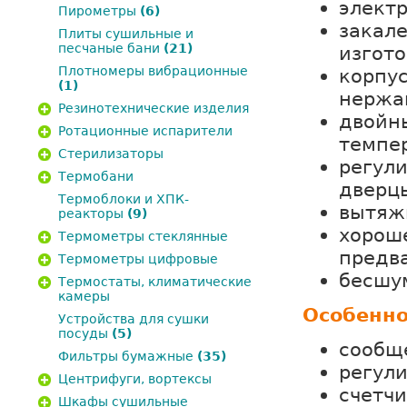
электр
Пирометры
(6)
закал
Плиты сушильные и
песчаные бани
(21)
изгот
Плотномеры вибрационные
корпус
(1)
нержа
Резинотехнические изделия
двойн
Ротационные испарители
темпер
Стерилизаторы
регули
Термобани
дверц
Термоблоки и ХПК-
вытяжн
реакторы
(9)
хорош
Термометры стеклянные
предва
Термометры цифровые
бесшу
Термостаты, климатические
камеры
Особенно
Устройства для сушки
посуды
(5)
сообщ
Фильтры бумажные
(35)
регули
Центрифуги, вортексы
счетчи
Шкафы сушильные