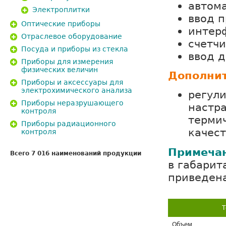
автом
Электроплитки
ввод п
Оптические приборы
интер
Отраслевое оборудование
счетчи
Посуда и приборы из стекла
ввод 
Приборы для измерения
физических величин
Дополнит
Приборы и аксессуары для
электрохимического анализа
регул
Приборы неразрушающего
настр
контроля
термич
Приборы радиационного
качест
контроля
Примечан
Всего 7 016 наименований продукции
в габарит
приведена
Т
Объем