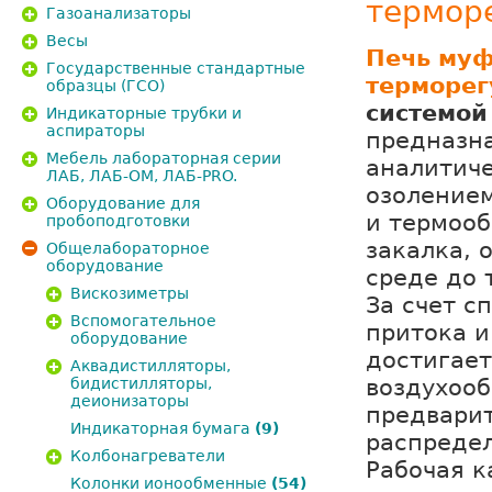
термор
Газоанализаторы
Весы
Печь муф
Государственные стандартные
терморег
образцы (ГСО)
системой
Индикаторные трубки и
аспираторы
предназн
Мебель лабораторная серии
аналитиче
ЛАБ, ЛАБ-ОМ, ЛАБ-PRO.
озоление
Оборудование для
и термооб
пробоподготовки
закалка, 
Общелабораторное
оборудование
среде до 
Вискозиметры
За счет с
Вспомогательное
притока и
оборудование
достигает
Аквадистилляторы,
воздухооб
бидистилляторы,
деионизаторы
предварит
Индикаторная бумага
(9)
распреде
Колбонагреватели
Рабочая к
Колонки ионообменные
(54)