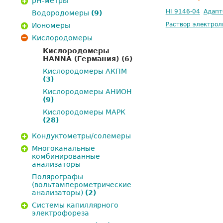
pH-метры
HI 9146-04
Адапт
Водородомеры
(9)
Раствор электрол
Иономеры
Кислородомеры
Кислородомеры
HANNA (Германия)
(6)
Кислородомеры АКПМ
(3)
Кислородомеры АНИОН
(9)
Кислородомеры МАРК
(28)
Кондуктометры/солемеры
Многоканальные
комбинированные
анализаторы
Полярографы
(вольтамперометрические
анализаторы)
(2)
Системы капиллярного
электрофореза