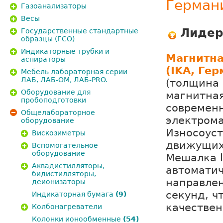
Герман
Газоанализаторы
Весы
Лидер
Государственные стандартные
образцы (ГСО)
Индикаторные трубки и
Магнитна
аспираторы
(IKA, Гер
Мебель лабораторная серии
ЛАБ, ЛАБ-ОМ, ЛАБ-PRO.
(толщина 
Оборудование для
магнитна
пробоподготовки
современ
Общелабораторное
электрома
оборудование
Износоуст
Вискозиметры
движущих
Вспомогательное
оборудование
Мешалка l
Аквадистилляторы,
автоматич
бидистилляторы,
направле
деионизаторы
секунд, ч
Индикаторная бумага
(9)
качестве
Колбонагреватели
Колонки ионообменные
(54)