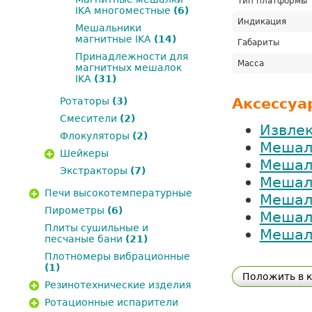
Тип платформы
IKA многоместные
(6)
Индикация
Мешальники
магнитные IKA
(14)
Габариты
Принадлежности для
Масса
магнитных мешалок
IKA
(31)
Аксессуа
Ротаторы
(3)
Смесители
(2)
Извлек
Флокуляторы
(2)
Мешаль
Шейкеры
Мешаль
Экстракторы
(7)
Мешаль
Печи высокотемпературные
Мешаль
Пирометры
(6)
Мешаль
Плиты сушильные и
Мешаль
песчаные бани
(21)
Плотномеры вибрационные
(1)
Положить в 
Резинотехнические изделия
Ротационные испарители