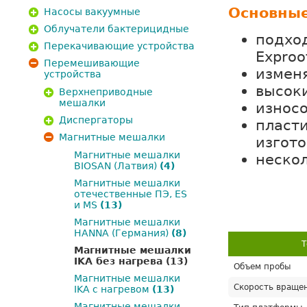
Основные
Насосы вакуумные
Облучатели бактерицидные
подход
Перекачивающие устройства
Exproo
Перемешивающие
измен
устройства
высоки
Верхнеприводные
мешалки
износо
Диспергаторы
пласти
Магнитные мешалки
изгото
Магнитные мешалки
нескол
BIOSAN (Латвия)
(4)
Магнитные мешалки
отечественные ПЭ, ES
и MS
(13)
Магнитные мешалки
HANNA (Германия)
(8)
Т
Магнитные мешалки
IKA без нагрева
(13)
Объем пробы
Магнитные мешалки
Скорость враще
IKA с нагревом
(13)
Магнитные мешалки