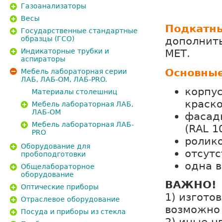
Газоанализаторы
Весы
Подкатн
Государственные стандартные
образцы (ГСО)
дополнит
Индикаторные трубки и
МЕТ.
аспираторы
Основные
Мебель лабораторная серии
ЛАБ, ЛАБ-ОМ, ЛАБ-PRO.
корпу
Материалы столешниц
краско
Мебель лабораторная ЛАБ,
ЛАБ-ОМ
фасад
Мебель лабораторная ЛАБ-
(RAL 1
PRO
ролик
Оборудование для
отсутс
пробоподготовки
одна в
Общелабораторное
оборудование
ВАЖНО!
Оптические приборы
1) изгото
Отраслевое оборудование
возможно 
Посуда и приборы из стекла
2) иные ц