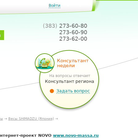
Войти
(383)
273-60-80
273-60-90
и
273-62-00
Консультант
недели
На вопросы отвечает
Консультант региона
Задать вопрос
сы
→
Весы SHIMADZU (Япония)
→
нтернет-проект NOVO
www.novo-massa.ru