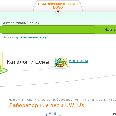
Тематические проекты
NOVO
Интерактивный поиск
Найт
Например:
Газоанализатор
Каталог и цены
Контакты
НОВОЛАБ - Аналитическое приборостроение
→
Каталог и цены
→
Ве
Лабораторные весы UW, UX
И