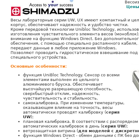
Весои
Цены
Весы лабораторные серии UW, UX имеют компактный и це
корпус, обеспечивают надежность и удобство чистки.
Кроме передовой технологии Unibloc Technology, использо
изготовления чувствительного элемента весов (моноблок),
внимание на функцию Windows Direct. Без дополнительно
обеспечения, с помощью специально распаянного кабеля,
передают данные в любое приложение Windows.
Позволяют проводить гидростатическое взвешивание под
специального устройства.
Основные особенности:
функция UniBloc Technology. Сенсор со всеми
элементами выполнен из цельного
алюминиевого бруска. Обеспечивает
высочайшую разрешающую способность,
сверхбыстрый отклик, надежность,
чувствительность и стабильность.
самокалибровка. При изменении температуры,
оказывающем влияние на точность, весы
автоматически проводят калибровку (
серия
UW
);
плановая калибровка. В соответствии с распорядком
автоматических калибровок в день (
серия UW
);
ветрозащитная витрина (
для моделей с дискретн
функция Windows Direct - обмен данными с ПК без д