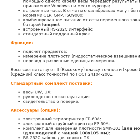
помощью одного кабеля весы передают результаты 
приложение Windows на место курсора;
встроенные часы. В отчеты о калибровках могут быт
нормами GLP, GMP, ISO9000;
комбинированное питание от сети переменного тока
батарей (
опция
);
встроенный RS-232C интерфейс;
стандартный поддонный крюк.
Функции:
подсчет предметов;
измерение плотности (гидростатическое взвешивани
перевод в различные единицы измерения.
Весы соответствуют II (Высокому) классу точности (кроме U
(Средний) класс точности) по ГОСТ 24104-2001.
Стандартный комплект поставки:
весы UW, UX;
руководство по эксплуатации;
свидетельство о поверке.
Аксессуары (опции):
электронный термопринтер EP-60A;
электронный струйный принтер EP-50A;
комплект для измерения плотности SMK-101 (
для мо
(
для моделей с чашей 108х105 мм
);
RS-232С кабель для связи с ПК.