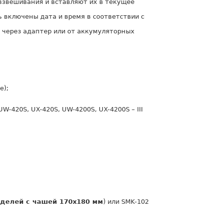
взвешивания и вставляют их в текущее
ь включены дата и время в соответствии с
 через адаптер или от аккумуляторных
е);
W-420S, UX-420S, UW-4200S, UX-4200S – III
делей с чашей 170х180 мм
) или SMK-102