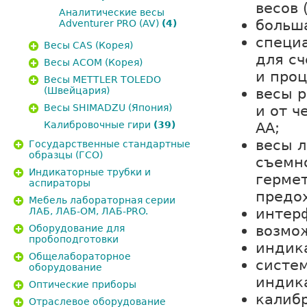
весов 
Аналитические весы
больш
Adventurer PRO (AV)
(4)
специ
Весы CAS (Корея)
для сч
Весы ACOM (Корея)
и про
Весы METTLER TOLEDO
весы р
(Швейцария)
и от ч
Весы SHIMADZU (Япония)
АА;
Калибровочные гири
(39)
весы л
Государственные стандартные
образцы (ГСО)
съемн
Индикаторные трубки и
герме
аспираторы
предо
Мебель лабораторная серии
интерф
ЛАБ, ЛАБ-ОМ, ЛАБ-PRO.
возмо
Оборудование для
пробоподготовки
индика
Общелабораторное
систе
оборудование
индик
Оптические приборы
калибр
Отраслевое оборудование