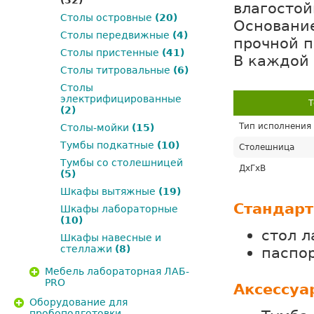
(32)
влагостой
Столы островные
(20)
Основание
Столы передвижные
(4)
прочной п
Столы пристенные
(41)
В каждой 
Столы титровальные
(6)
Столы
электрифицированные
Т
(2)
Тип исполнения
Столы-мойки
(15)
Тумбы подкатные
(10)
Столешница
Тумбы со столешницей
ДхГхВ
(5)
Шкафы вытяжные
(19)
Стандарт
Шкафы лабораторные
(10)
стол 
Шкафы навесные и
стеллажи
(8)
паспор
Мебель лабораторная ЛАБ-
PRO
Аксессуа
Оборудование для
пробоподготовки