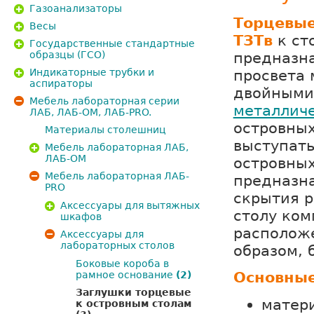
Газоанализаторы
Торцевые
Весы
ТЗТв
к ст
Государственные стандартные
образцы (ГСО)
предназн
Индикаторные трубки и
просвета
аспираторы
двойным
Мебель лабораторная серии
металлич
ЛАБ, ЛАБ-ОМ, ЛАБ-PRO.
островных
Материалы столешниц
выступать
Мебель лабораторная ЛАБ,
ЛАБ-ОМ
островных
Мебель лабораторная ЛАБ-
предназна
PRO
скрытия 
Аксессуары для вытяжных
столу ком
шкафов
располож
Аксессуары для
лабораторных столов
образом, 
Боковые короба в
Основные
рамное основание
(2)
Заглушки торцевые
матери
к островным столам