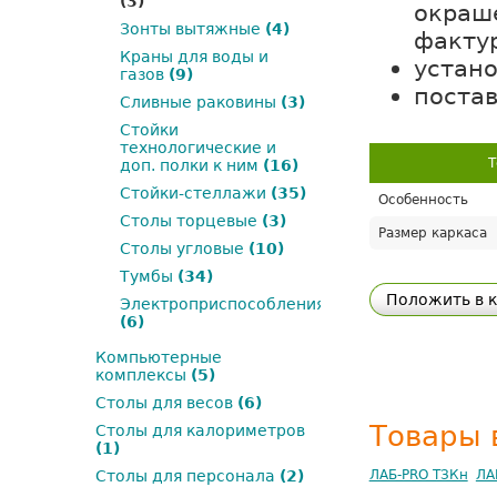
(3)
окраше
Зонты вытяжные
(4)
факту
Краны для воды и
устан
газов
(9)
постав
Сливные раковины
(3)
Стойки
технологические и
Т
доп. полки к ним
(16)
Стойки-стеллажи
(35)
Особенность
Столы торцевые
(3)
Размер каркаса
Столы угловые
(10)
Тумбы
(34)
Положить в 
Электроприспособления
(6)
Компьютерные
комплексы
(5)
Столы для весов
(6)
Товары 
Столы для калориметров
(1)
Столы для персонала
(2)
ЛАБ-PRO ТЗКн
ЛА