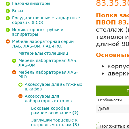
83.35.3
Газоанализаторы
Весы
Полка за
Государственные стандартные
ПВОП 83.
образцы (ГСО)
стеллаж (
Индикаторные трубки и
аспираторы
технологи
Мебель лабораторная серии
длиной 90
ЛАБ, ЛАБ-ОМ, ЛАБ-PRO.
Материалы столешниц
Основные
Мебель лабораторная ЛАБ,
корпус
ЛАБ-ОМ
дверк
Мебель лабораторная ЛАБ-
PRO
Аксессуары для вытяжных
шкафов
Т
Аксессуары для
Особенности
лабораторных столов
Боковые короба в
ДхГхВ
рамное основание
(2)
Заглушки торцевые к
островным столам
(3)
Положить в 