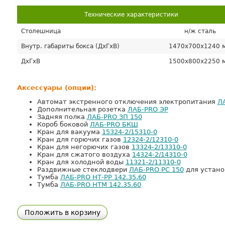
Технические характеристики
Столешница
н/ж сталь
Внутр. габариты бокса (ДхГхВ)
1470х700х1240 
ДхГхВ
1500х800х2250 
Аксессуары (опции):
Автомат экстренного отключения электропитания
Л
Дополнительная розетка
ЛАБ-PRO ЭР
Задняя полка
ЛАБ-PRO ЗП 150
Короб боковой
ЛАБ-PRO БКШ
Кран для вакуума
15324-2/15310-0
Кран для горючих газов
12324-2/12310-0
Кран для негорючих газов
13324-2/13310-0
Кран для сжатого воздуха
14324-2/14310-0
Кран для холодной воды
11321-2/11310-0
Раздвижные стеклодвери
ЛАБ-PRO РС 150
для устано
Тумба
ЛАБ-PRO НТ-PP 142.35.60
Тумба
ЛАБ-PRO НТМ 142.35.60
Положить в корзину