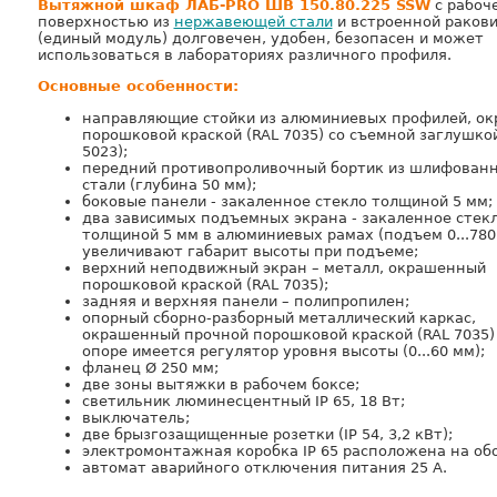
Вытяжной шкаф ЛАБ-PRO ШВ 150.80.225 SSW
с рабоч
поверхностью из
нержавеющей стали
и встроенной раков
(единый модуль) долговечен, удобен, безопасен и может
использоваться в лабораториях различного профиля.
Основные особенности:
направляющие стойки из алюминиевых профилей, о
порошковой краской (RAL 7035) со съемной заглушкой
5023);
передний противопроливочный бортик из шлифованн
стали (глубина 50 мм);
боковые панели - закаленное стекло толщиной 5 мм;
два зависимых подъемных экрана - закаленное стек
толщиной 5 мм в алюминиевых рамах (подъем 0...780
увеличивают габарит высоты при подъеме;
верхний неподвижный экран – металл, окрашенный
порошковой краской (RAL 7035);
задняя и верхняя панели – полипропилен;
опорный сборно-разборный металлический каркас,
окрашенный прочной порошковой краской (RAL 7035)
опоре имеется регулятор уровня высоты (0...60 мм);
фланец Ø 250 мм;
две зоны вытяжки в рабочем боксе;
светильник люминесцентный IP 65, 18 Вт;
выключатель;
две брызгозащищенные розетки (IP 54, 3,2 кВт);
электромонтажная коробка IP 65 расположена на об
автомат аварийного отключения питания 25 А.