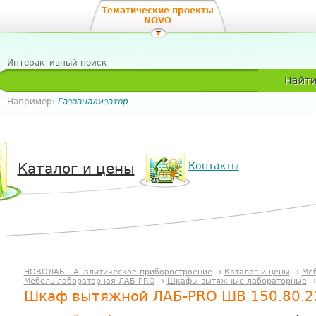
Тематические проекты
NOVO
Интерактивный поиск
Найт
Например:
Газоанализатор
Каталог и цены
Контакты
НОВОЛАБ - Аналитическое приборостроение
→
Каталог и цены
→
Меб
Мебель лабораторная ЛАБ-PRO
→
Шкафы вытяжные лабораторные
→
Шкаф вытяжной ЛАБ-PRO ШВ 150.80.2