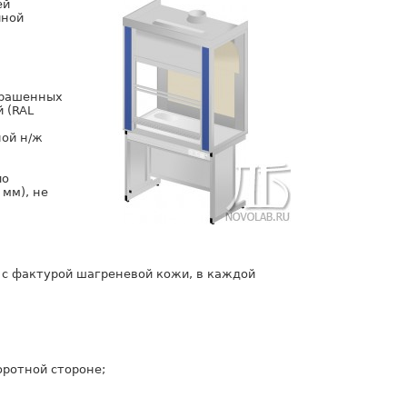
ей
иной
крашенных
 (RAL
ой н/ж
ло
 мм), не
 с фактурой шагреневой кожи, в каждой
оротной стороне;