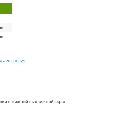
мм
мм
АБ-PRO АО25
вки в нижний выдвижной экран