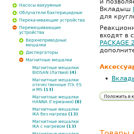
и позволя
Насосы вакуумные
Вкладыш
Облучатели бактерицидные
для кругл
Перекачивающие устройства
Реакционн
Перемешивающие
устройства
входят в
Верхнеприводные
PACKAGE 
мешалки
дополните
Диспергаторы
Магнитные мешалки
Аксессуа
Магнитные мешалки
BIOSAN (Латвия)
(4)
Вклады
Магнитные мешалки
отечественные ПЭ, ES
и MS
(13)
Положить в 
Магнитные мешалки
HANNA (Германия)
(8)
Магнитные мешалки
IKA без нагрева
(13)
Магнитные мешалки
IKA с нагревом
(13)
Товары 
Магнитные мешалки