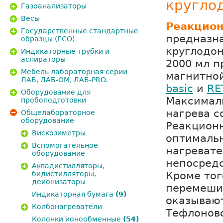
кругло
Газоанализаторы
Весы
Реакцион
Государственные стандартные
предназна
образцы (ГСО)
круглодо
Индикаторные трубки и
аспираторы
2000 мл п
Мебель лабораторная серии
магнитно
ЛАБ, ЛАБ-ОМ, ЛАБ-PRO.
basic
и
RE
Оборудование для
Максимал
пробоподготовки
нагрева с
Общелабораторное
оборудование
Реакцион
Вискозиметры
оптимальн
Вспомогательное
нагреват
оборудование
непосредс
Аквадистилляторы,
Кроме тог
бидистилляторы,
деионизаторы
перемеши
Индикаторная бумага
(9)
оказывают
Колбонагреватели
Тефлонов
Колонки ионообменные
(54)